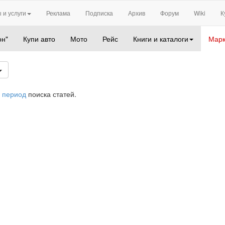
 и услуги
Реклама
Подписка
Архив
Форум
Wiki
К
он"
Купи авто
Мото
Рейс
Книги и каталоги
Марк
 период
поиска статей.