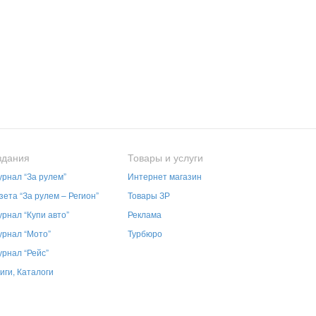
здания
Товары и услуги
рнал “За рулем”
Интернет магазин
зета “За рулем – Регион”
Товары ЗР
рнал “Купи авто”
Реклама
рнал “Мото”
Турбюро
рнал “Рейс”
иги, Каталоги