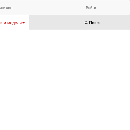
упи авто
Войти
и и модели
Поиск