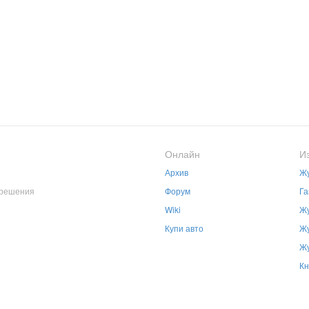
Онлайн
И
Архив
Жу
зрешения
Форум
Га
Wiki
Жу
Купи авто
Жу
Жу
Кн