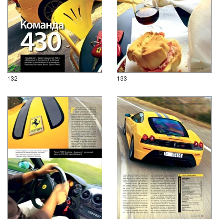
132
133