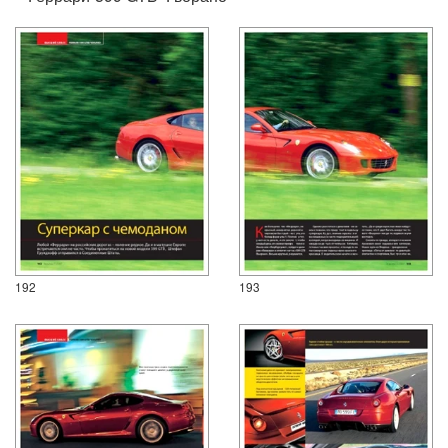
192
193