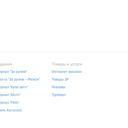
здания
Товары и услуги
рнал “За рулем”
Интернет магазин
зета “За рулем – Регион”
Товары ЗР
рнал “Купи авто”
Реклама
рнал “Мото”
Турбюро
рнал “Рейс”
иги, Каталоги