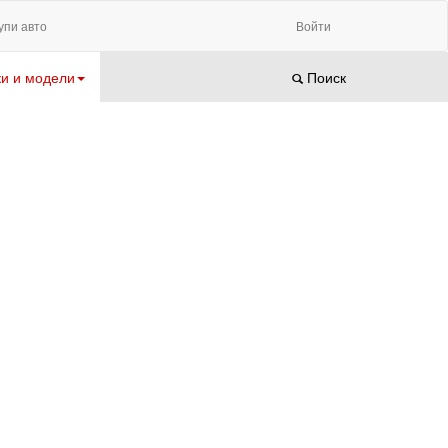
упи авто
Войти
и и модели
Поиск