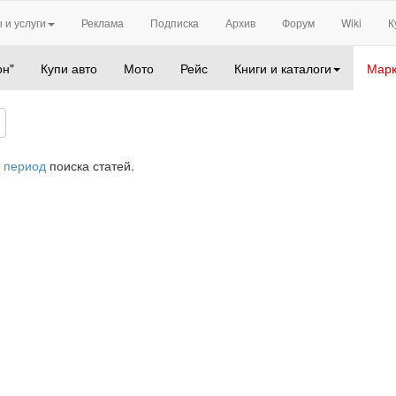
 и услуги
Реклама
Подписка
Архив
Форум
Wiki
К
он"
Купи авто
Мото
Рейс
Книги и каталоги
Марк
 период
поиска статей.