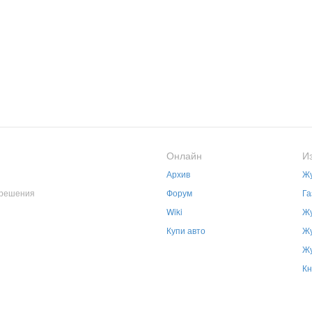
Онлайн
И
Архив
Жу
зрешения
Форум
Га
Wiki
Жу
Купи авто
Жу
Жу
Кн