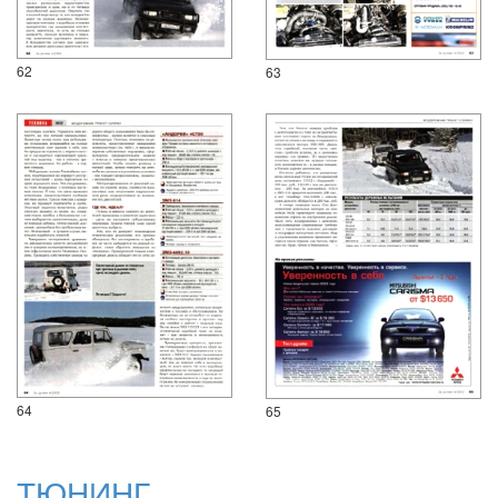
62
63
64
65
ТЮНИНГ