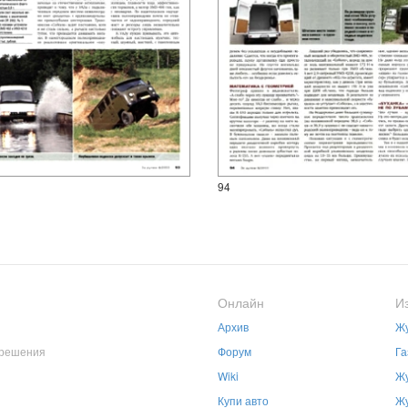
94
Онлайн
И
Архив
Жу
зрешения
Форум
Га
Wiki
Жу
Купи авто
Жу