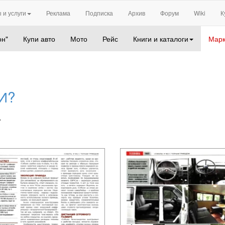
 и услуги
Реклама
Подписка
Архив
Форум
Wiki
К
он"
Купи авто
Мото
Рейс
Книги и каталоги
Марк
И?
.