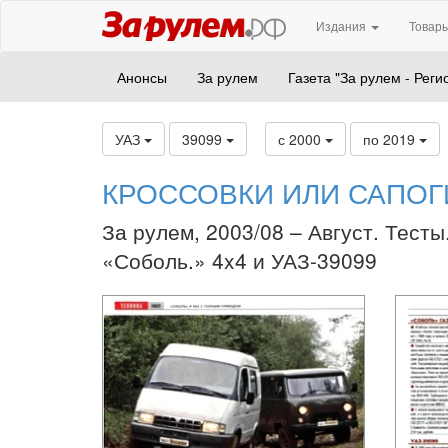
Издания
Товары
Анонсы
За рулем
Газета "За рулем - Реги
УАЗ
39099
с 2000
по 2019
КРОССОВКИ ИЛИ САПОГ
За рулем, 2003/08 – Август. Тесты
«Соболь.» 4x4 и УАЗ-39099