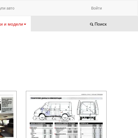
упи авто
Войти
и и модели
Поиск