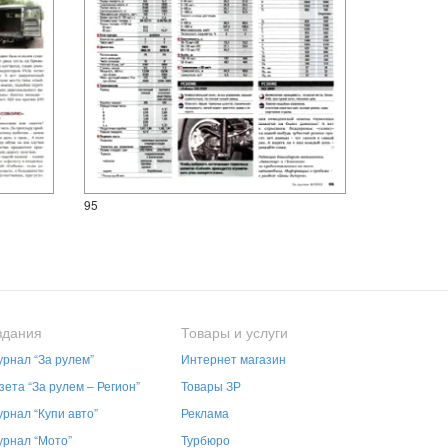
95
здания
Товары и услуги
рнал “За рулем”
Интернет магазин
зета “За рулем – Регион”
Товары ЗР
рнал “Купи авто”
Реклама
рнал “Мото”
Турбюро