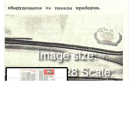
Image size:
1280x1628 Scale:
100% -
PanoJS3
18
19
ПОДГОТОВКАСтатья перваяС каждым годом все больше услстняется харантер всесоюзных и международных соревнований по ралли, ноторов становится самым распространенным видом автомобильного спорта в нашей стране. Это настоятельно динтует необходимость изучать и систематизировать опыт лучших раллистов. Порядон розыгрыша первенства СССР по ралли в 1962 году, предполагающий многоступенчатый отбор участнинов на областных и республиканских соревнованиях, требует тщательной и продуманной подготовни автомобилей н состязаниям. Для того чтобы помочь спортсменам-автомобилистам лучше справиться с »той задачей, редакция публикует серию статей мастера спорта, инженера Р. Чертова, работающего на Иосновсном заводе малолитражных автомобилей. овременные ралли по праву называют автомобильным многоборьем. Кроме состязаний на основной трассе (иногда протяженностью в несколько тысяч километров), пройти которую надо с заданными скоростями движения, в ралли включаются дополнительные скоростные гонки (линейные, кольцевые, горные), соревнования по фигурному вождению и, наконец, специальные испытания, например, на точность и эффективность торможения, на. быстроту пуска двигателя. Результаты, показанные в дополнительных соревнованиях, особенно в скоростных, приобретают в последнее время все более важное значение для общего зачета в ралли. Разнообразие состязаний и большая протяженность трасс обусловливают необходимость в особенно серьезной и тщательной подготовке материальной части автомобилей, участвующих в ралли. Ралли проводят на автомобилях, выпускаемых заводами в массовом или крупносерийном масштабе. Но это не значит, что такие автомобили не требуют специальной технической подготовки. Автомобили, участвующие в ралли, обычно разбивают на классы в соответствии с рабочим объемом цилиндров двигателя. В нынешнем году классификация предусматривает три класса автомобилей со стандартными агрегатами и 3механизмами (до 1000 см 3 , до 2000 см , свыше 2000 см 3 ) и один класс (IV) с улучшенными серийными агрегатами и механизмами. В этот класс объединены все автомобили независимо от рабочего объема двигателей. Федерацией автомобильного спорта СССР установлены технические требования к автомобилям, участвующим в ралли. В тех из них, которые отнесены к первым трем классам, разрешается применять дополнительные приборы освещения, устанавливать дополнительныеАВТОМОБИЛЯ™" • ^^ШШШШ •• В помощь автопотоклубашкои очистки масла резиновыми шлангами. Дело в том, что металлические маслопроводы могут давать трещины и ломаться в результате вибраций двигателя. В механизме газораспределения необходимо проверить тепловые зазоры и законтрить гайки регулировочных болтов. К ак упоминалось выше, во время соревнований нельзя заменять топливный насос. Но, поскольку засорение его клапанов вызывает неизбежную остановку в пути и потерю времени, желательно установить под капотом двигателя вспомогательный топливный бачок емкостью 2 — 3 л. Его можно снабдить трубкой с запорным краником или, что более удобно, подключить к питательному топливопроводу карбюратора посредством трехходового крана. Если автомобиль и началу соревнований имеет пробег 40 — 50 тыс. к м , целесообразно проверить вкладыши шатун ­ ных подшипников и при необходимости заменить их. Рекомендуется также притереть клапаны. В случае частичной или полной разборки кривошипно-шатунного механизма необходимо перед выходом на старт обкатать двигатель — проехать не менее 1000 км. Обычно успешное прохождение трассы при средней скорости движения в пределах 70 — 7 5 км/час не требует форсировки двигателей. Любой исправный автомобиль «Москвич-407» развивает скорость 115 — 1 18 км/час, что позволяет наверстать время, упущенное из-за случайных задержек. Но дополнительные скоростные соревнования, где все стремятся к максимальной скорости, часто вынуждают спортсменов искать пути повышения мощности двигателей. Один из приемов для достижения этой цели — некоторое повышение степени сжатия двигателя (для IV класса) с использованием высокооктанового автомобильного бензина. Но здесь следует предостеречь от непродуманных действий. В первую очередь, надо установить, к аким бензином будет обеспечен автомобиль на основной трассе соревнований. Во всех случаях необходимо регулировать двигатель тан, чтобы топливо позволяло работать на всех режимах без заметной детонации. Допустим, что удовлетворяет этому требованию бензин, которым будут заправлять автомобили на основной трассе, но двигатель обеспечивает лучшие динамические показатели при работе на высокооктановом топливе. В этом случае рекомендуется залить последним вспомогательный бачок, подключенный к системе питания при помощи трехходового крана. Пользоваться им нужно только во время скоростных соревнований. Не следует увлекаться применением высокооктановых сортов топлива. Н ужно учитывать, что выпускные клапаны двигателей «Москвич-407», производившихся до середины 1960 г., не были рассчитаны на длительную работу на высокооктановом бензине. Тепловая перегрузка клапанов и влияние антидетонационных присадок может привести к преждевременному выходу их из строя. Во всех случаях форсировки таних двигателей для постоянной работы на высокооктановом бензине должны применяться выпускные клапаны, изготовленные из стали ЭП-48 и применяемые заводом в настоящее время. После того, пак закончена подготовка двигателя, необходимо убедиться в исправности агрегатов и механизмов шасси и произвести их техническое обслуживание в соответствии с заводской инструкцией. Требуется тщательно проверить схождение и угол развала колес I Подробнее об этом см. п журнале «За рулем» № Я .ча 1061 г. И № 1 за 1962 г.Стопливные бани, заменять или удалять воздушный фильтр карбюратора, заменять жиклеры и дроссель в карбюраторе, аккумуляторную батарею, н атушкузажи ­ гания, конденсатор, прерыватель-распределитель и свечи зажигания , растачивать (и шлифовать) цилиндры двигателя, изменять передаточные числа в коробке передач ив главной передаче заднего моста, использовать любое оборудование, улучшающее эксплуатацию автомобиля, удобства и безопасность экипажа '. Еще большую инициативу могут проявить спортсмены, выступающие на улучшенных серийных автомобилях со специально подготовленными агрегатами (IV класс). Здесь, кроме указанных выш е изменений, допускается увеличивать степень сжатия , устанавливать несколько карбюраторов, масляные радиаторы любых типов, дополнительные стабилизаторы поперечной устойчивости, применять непосредственный впрыск топлива во впускной трубопровод или в цилиндры, заменять рессоры или пружины подвески колес и т. д. Техническая подготовка автомобиля для прохождения основной трассы должна обеспечивать абсолютную надежность механизмов автомобиля (т. е. его способность безостановочно двигаться днем и ночью на трассе без вынужденных даж е кратковременных остановок, исключая остановки для заправки топливом н отметни контрольных карт), удобный контроль за соблюдением графика времени, безопасность движения, особенно в темное время ив непогоду, минимальную утомляемость членов экипажа при езде в течение нескольких суток. Общие требования по исправности механизмов автомобиля «Москвич» и по его техническому обслуживанию достаточно полно изложены в заводской инстр укции , поэтому мы остановимся лишь на особенностях специальной технической подготовки. Правила соревнований часто предусматривают клеймение краской или другим способом некоторых приборов и деталей автомобиля. Заменять их в ходе ралли категорически запрещается; повреждение же контрольной окраски пенализируется штрафными очками. Из этого следует, что должны быть особенно тщательно проверены: аккумуляторная батарея, генератор, прерыватель-распределитель, карбюратор, топливный насос, п окрышкии диски колес (включая запасное колесо). При подготовке двигателя рекомендуется проверить свечи зажигания, давление масла на различных режимахи убедиться в том, что кронштейн крепления генератора и планка натяжения вентиляторного ремня не имеют трещин. Целесообразно установить сдвоенную планку, укрепив ее удлиненными болтами со сдвоенными гайками. На автомобилях «Москвич», выпускавш ихся до 1959 г., желательно заменить металлические маслопроводы ( к ак отво дящис, т аки подводящие) фильтра тонна панели приборов.Р асположение вспомогательного оборудования на специальном стенде. Обязательно надо подтянуть все крепежные соединения передней подвески и особенно болты крепления верхнего шарового шарнира; последние при длительном движении с повышенной скоростью по дорогам с неусовершенствованным покрытием могут самоотворачиваться. Поэтому рекомендуется заменить стандартные болты удлиненными, применяемыми для соединения фланцев заднего карданного шарнира, и законтрить их двумя гайками . На автомобилях «Москвич», выпускаемых со второй половины I960 г., устанавливают усиленные болты крепления верхнего шарового шарнира. Их нужно лишь дополнить вторыми контрящими гайками . Следует также поставить вторые контрящиегайки на болты, которые крепят опорные площадки пружин подвески книжним рычагам. Поскольку топливопровод от бака к насосу проложен по днищу кузова, он мож ет быть смят или пробит отскочившим из-под колеса камнем. Зимой, кроме того, существует опасность образования в нем ледяной пробки. Вот почему целесообразно разместить топливопровод внутри кузова автомобиля, с выводом его из багажника вдоль правого порога и далее через переднюю правую часть кузова. Возможности специальной технической подготовки даже для автомобилей первых трех классов довольно велики. Это, однако, не означает, что все разрешенные Федерацией изменения целесообразно осуществлять на автомобилях «Москвич». Так, при подборе наиболее подход ящих передаточных отношений в коробках передач ив заднем мосту следует иметь в виду, что Московский завод малолитражных автомобилей выпускал коробки передач и редукторы (главные передачи) задних мостов с различными числами ступеней и передаточными отношениями, например, трехступенчатая коробка передач с передаточными числами 3, 53; 1,74; 1,00; 4 — 6 1 (задний ход), четырехступенчат
Права и использование