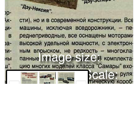
Image size:
1280x1697 Scale:
100% -
PanoJS3
72
73
74
ВЫБОРРОССИЙСКАЯ СБОРКА; ОТ "АВЕЛЛЫ" ., „ „ w БЛЕЙЗЕРА" ДОстали реальным фактором рынка. Приглядимся, из чего может нынче выбирать состоятельный, но экономный покупатель.Владимир АРКУША Можно иронизировать над сборкой иномарок в России: "Подумаешь, бампера привернули!". Можно сомневаться в надежности местных, да и зарубежных производителей: смогут ли они, как обещают, пройти весь путь от отверточной сборки до изготовления автомобилей в полном смысле слова. Тем временем появляется все больше марок и моделей с табличками "Сделано в России" (а уж планов их выпускать - и подавно). В этом обзоре мы коснемся не только уже ставших известными моделей (в основном корейского происхождения), но и тех, которые настойчиво обещают собирать и продавать I здесь уже в 1998-м - "Рено' и ФИАТ. Список "ударников отверточной сборки" в России открыл завод "Красный Аксай" (Ростов). В течение 1997 года инициативу развили корпорация "ЕлАЗ-ДМ" в Елабуге, "Химэксмаш" в Балаково, Саратовской области, "КИА-Балтика" в Калининграде; "со дня на день" к ним должны прибавиться заводы "Москвич" и "Ижмаш", а в конце года - ГАЗ. Модели, уже освоенные и намеченные для сборки, мы, как полагается, свели в таблицу: получилась довольно обширная (по нашим меркам) компания. Поговорим о том, что представляют собой машины с технической точки зрения, на чей интерес претендуют и, наконец, в какой мере отвечают пожеланиям читателей, высказанным в недавних анкетах ЗР (1997. № 7 и 11). В разнообразии моделей нетрудно увидеть объединяющие их черты. Прежде всего, это "свежие" машины, освоенные зарубежными фирмами в последние четыре года. Новизна проявляется не только в привлекательном внешнем облике (к слову, иным моделям, особенно КИА, явно не хватает узнаваемопреднатягом, подушки, усилители дверей, дополнительные стоп-сигналы. О дизайне и отделке интерьера говорить излишне, а знакомство с кондиционером в какой-нибудь "Нексии", уверены, заставило многих пересмотреть представления о комфорте. Выделять в отдельную группу машины, собираемые в России, стоит по двум-%. причинам: во-первых, пытаясь увидеть за ними своего рода микромодель "российского" автопрома ближайших пяти лет (как альтернативу традиционным отечественным заводам). Вовторых, "оседлые", местной сборки модели оказываются в более выгодном положении на рынке. Причина в том, что ^ с расширением объемов сборки появляется возможность снизить цену и, как правило, прекратить импорт этой модели с головного предприятия. Выбор кузовов довольно разнообразен. Седанов больше, хотя в малом классе есть пяти- и трехдверные хэтчбеки (кроме "Сефии" и "Нексии", поставляемых только с кузовом седан). Уместно обратиться к анкете ЗР: действительно, хэтчбеки по душе лишь 10% опрошенных, тогда как седану отдали предпочтение 23,6% ответивших читателей - почти четверть. (Любопытно было бы узнать, в какой мере спрос на "Хёндэ-Акцент" или "КИА-Авелла" отвечает данным опроса.) В анкете ЗР 25,3% респондентов высказались за универсал. Увы, корейских моделей с таким кузовом вIIII "Дэу-Эсперо . "Дэу-Не сти), но ив современной конструкции. Все машины, исключая вседорожники, - переднеприводные, все оснащены моторами высокой удельной мощности, с электронным впрыском, не редкость - многоклапанные головки цилиндров. В комплектацию многих моделей класса "Самары" входят АБС тормозов, гидроусилитель руля; можно заказать и автоматическую коробку передач. Словом, то, что в России по инерции относят к атрибутам роскошного автомобиля; то, чего мы заждались на отечественных моделях. Сказанное относится ик элементам пассивной безопасности: ремни с регулировкой крепления и72ЗР 1/98 малом классе нет. а потому недавний дебютант Франкфурта "ФИАТ-Палио Уикэнд" может оказаться вне конкуренции. При скромной (4130 мм) длине его багажный •отсек почти так же вместителен, как у более крупной и дорогой модели "Мареа Уикэнд". а 106-сильныйбельная" цена. Явно не "джип" в традиционном понимании слова - просто полноприводный универсал, во многом уступающийторого, увы, трудно дается корейцам - или тем, кто "кроит" для них кузова). Трудно объяснить, но "Меган Классик" воспринимается солиднее, нежели самый большой из ФИАТовмотор должен удовлетворить не только повседневные запросы, но и тягу к дальним путешествиям. Универсал "Мареа Уикэнд" столь же одинок в среднем классе, где "корейцы" российской сборки представлены лишь седанами ("КИА-Кларус", "Хёндэ-Соната", "Дэу-Эсперо"). Что касается вседорожных универсалов, то наиболее практичным выглядит... заднеприводный "Шевроле-Блейзер", так скептически-неприветливо встреченный журналистами по-началу. Его козыри - объемистый (особенно в грузовом варианте) багажный отсек, большой клиренс (залог проходимости), достаточно мощный, в меру прожорливый мо" тор - все это по "божеской" для дан» ного класса цене. Почти двукратная переплата за "настоящий" полноприводный "Блейзер" вряд ли оправданна: приобретенная так дорого проходимость, скорее всего, не понадобится владельцу изо дня в день.более свежим (правда, и еще более дорогим) японским аналогам: "Хонде CR-V", "Субару-Форестер", "Субару-Аутбек". Если говорить о седанах среднего класса, наибольшие симпатии вызывает "Рено-Меган Классик": элегантен, вместителен, индивидуален (качество, секрет ко-Л- "Мареа". Впрочем, у обеих моделей один недостаток: их пока лишь обещают собирать, тогда как корейские вовсю продают. Ахиллесова пята почти всех корейских машин как среднего, так и малого класса - маленькие багажники, явно не рассчитанные на семейное путешествие с багажом. Так, на объемистый кейс коммивояжера... Кстати, размер багажника показатель, косвенно указывающий на запросы покупателя "российской иномарки" (в первую очередь обычной легковой машины). Это, несомненно, состоятельный житель крупного города; он вряд ли озабочен тем, как доставить "на зимнюю квартиру" обильный урожай с шести соток, а для доставки на дачу стройматериалов нанимает грузовик. Путешествует, скорее всего, самолетом, а машину использует для ежедневных, нередко продолжительных разъездов. Потому хочет, чтобы она была удобна и легка в управлении, красива и уютна, безопасна при аварии, не утомляла шумом, не обременяла частым ремонтом и чрезмерным аппетитом. За это он готов сегодня приплатить треть, а то и половину к цене отечественной машины. Заплатить в несколько раз дороже за более престижную иномарку он либо не в состоянии. либо не считает целесообразным.1шва—/li"Рено-Меган Классик".i—**i-SE^"КИА-Спортидж" отличают несущий кузов, более чем скромный (даже по меркам седанов! отсек для багажа, умеренная, несмотря на "все ведущие", проходимость. Зато довольно эффектная внешность и вполне "респекта-э"Российская иномарка" (впрочем, как и любая) прописана в крупном городе еще и потому, что ее техническое совершенство при-ЗР 1/9873 вязывает владельца к фирменному сервису, станции которого в стране можно пересчитать по пальцам. Расширение их сети зависит от объема продаж, которые пока, увы, не столь велики. Ведь больше покупать (то есть тратить) люди смогут, только начав больше зарабатывать; остается повторить вопрос известной рекламы: "Как с деньгами?". В заключение еще пару слов о том, как соотносится ассортимент предлагаемых зарубежных моделей с пожеланиями наших читателей. Прежде всего, предложение отражает главную рыночную тен-часть рассмотренных машин. Да, они ощутимо дороже отечественных, но и технический уровень, потребительские качества иномарок заметно выше. Впрочем, седан читательской мечты "стоит" около 9,5 тыс. долларов. Недорогой седан-иномарка сегодня - 12-13 тысяч. Учитывая, что за минувший год зарубежные машины подешевели тысячи на три, мечта может осуществиться, если произойдет переход от сборки к производству. Если... Многоточие поставлено не случайно: относительный успех первых начинаний нуждается в подкреплении солидными инвестициями. Но "местная" сборка пока остается заслугой расторопных предпринимателей в России и напористыхкомпаний из Южной Кореи. Их активность опирается не столько на анализ рынка, изучение спроса и потребностей, сколько на конъюнктуру: высоки пошлины, а заработать-то хочется! Но все-таки более перспективны, на наш взгляд, те проекты, в которых партнерами с российской стороны выступят автомобильные заводы: их специалисты лучше представляют себе возможности и сложности локализации производства, то есть освоения компонентов автомобиля на российских предприятиях. Кто сумеет, не поступившись свои-' Хёндэ-Акцент".Шевроле-Блейзер".денцию в большинстве развитых стран: интерес к компактным, экономичным - словом, "разумно достаточным" автомобилям. Этому критерию отвечает большая"Хёндэ-Соната'ми интересами, убедить зарубежную фирму, что вкладывать здесь средства выгодно, - "АвтоВАЗ", ГАЗ, "Москвич"? Пока вопрос остается открытым, а в разных концах страны шустро орудуют отвертками...МодельГод освоенияСборка в РоссииОсновные модели автомобилей для сборки в России Тип Бензин Двигатель" Средн. Число расход, база, мм кузова дверей л/100 кмРазмеры длина, ммобъем багажн., лЦена, долл."Дэу-Нексия"1994"Красный Аксай", Ростов "КИАБалтика", Калининград"Дэу-Эсперо" "КИА-Авелла"1994 1995-*-С С4 44-6-1498-75 4-8-1998-105А-92 А-926,9 7,92520 26204482 4615530 56011 500 16 400"КИА-Авелла Дельта" "КИА-Сефия" "КИА-Кларус" "КИА-Спортидж"" "Рено-Меган Классик" "ФИАТ-Палио"" "ФИАТ-Палио Уикэнд""ФИАТ-Мареа"" "ФИАТ-Мареа Уикэнд"" "Хёндэ-Акцент" "Хёндэ-Акцент" "Хендэ-Соната" "Шевроле-Блейзер" "Шевроле-Блейзер"1995 1994 1996 1994 1996 1996 1996 1996 1996 1994 1994 1996 1995 1994-"_ • -X С"Москвич" ГАЗ-"-•-с сУсX У-"-"-""Химэксмаш", "Ижмаш"сУ X3,5 44444 3,5 445 3.5 44554-16-1324-73 4-16-1498-90 4-16-1498-90 4-16-1998-133 4-16-1998-128 4-8-1998-114 4-8-1497-76 4-16-1581-106 4-16-1581-106 4-1747-113 4-12-1341-60 4-12-1341-75 4-16-1997-140 4-8-2198-106 V6-12-4300-180А-92 А-92 А-92 А-92 А-92 АИ-95 А-92 АИ-95 АИ-95 АИ-95 А-92 А-92 АИ-95 А-92 А-925,7 5,9 8 10.4 11,3 7,3 7,1 8.0 8.0 8.4 7.4 7,4 9,3 12.2 12,62310 2390 2500 2660 2650 2580 2360 2423 2540 2540 2400 2400 2700 2710 27103880 4165 4360 4700 4245 4400 3735 4130 4390 4
Права и использование