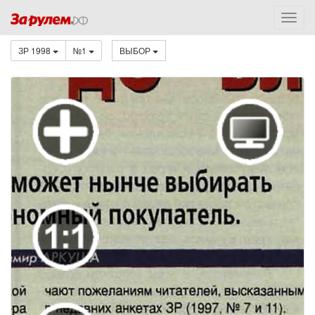
ЗР 1998
№1
ВЫБОР