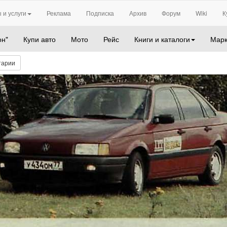
 и услуги
Реклама
Подписка
Архив
Форум
Wiki
К
он"
Купи авто
Мото
Рейс
Книги и каталоги
Марк
тарии