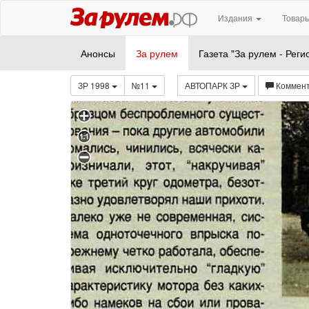
Издания
Товары
Анонсы
За рулем
Газета "За рулем - Реги
ЗР 1998
№11
АВТОПАРК ЗР
Коммен