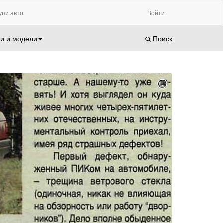
упи авто
Войти
и и модели
Поиск