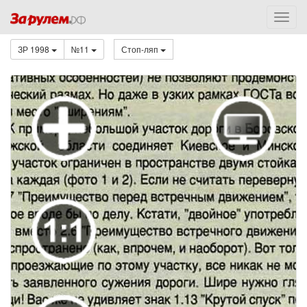
ЗР 1998
№11
Стоп-ляп