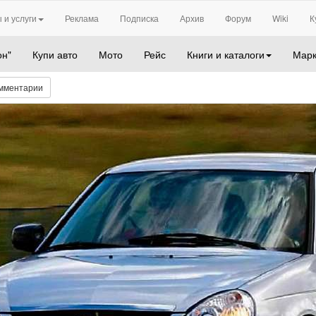
 и услуги
Реклама
Подписка
Архив
Форум
Wiki
К
он"
Купи авто
Мото
Рейс
Книги и каталоги
Марк
мментарии