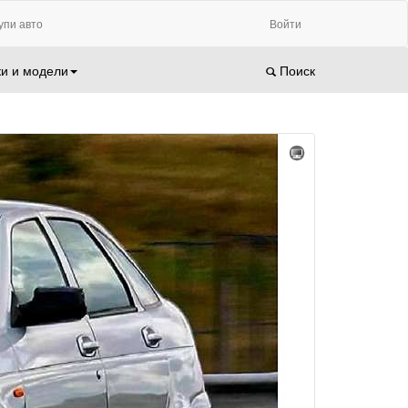
упи авто
Войти
и и модели
Поиск