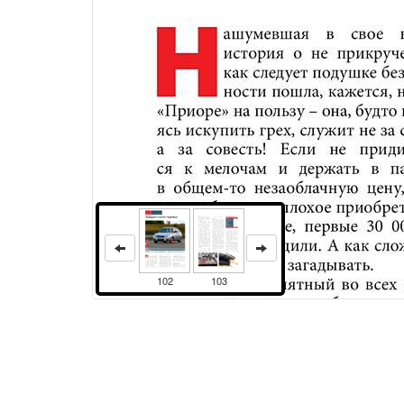
102
103
АВТОРЫНОКПАРК ЗР «ЛАДА-ПРИОРА»Тридцать тыся
���������������������������
выпуска�����������������������
����������� с декабря 2008 Пробег на 
���������������������������
Права и использование
свое время история о не прикрученной как следует