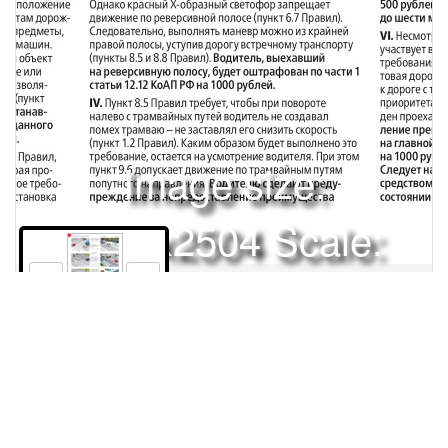
Image size:
1920x2504 Scale:
50% -
PanoJS3
160
Права и использование