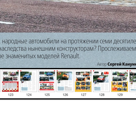
123
124
125
126
127
128
129
Image size: 1920x2504 Scale: 50% -
PanoJS3
Онлайн
И