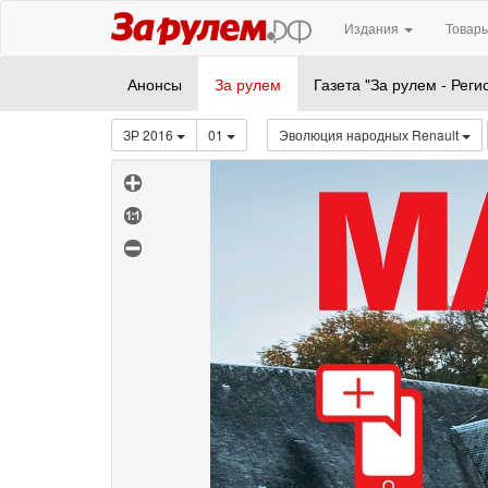
Издания
Товары
Анонсы
За рулем
Газета "За рулем - Реги
ЗР 2016
01
Эволюция народных Renault