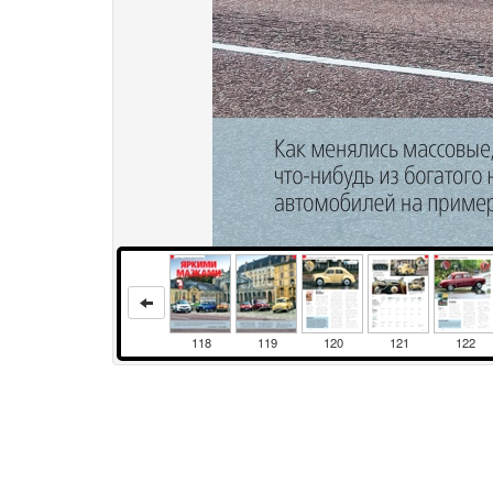
118
119
120
121
122
Права и использование