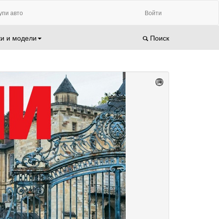
упи авто
Войти
и и модели
Поиск