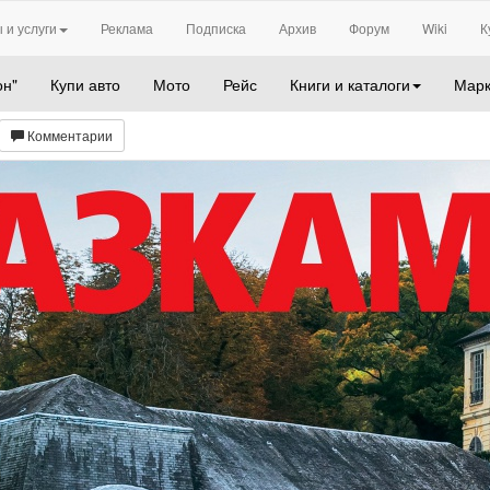
 и услуги
Реклама
Подписка
Архив
Форум
Wiki
К
он"
Купи авто
Мото
Рейс
Книги и каталоги
Марк
Комментарии