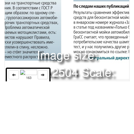
Image size:
1920x2504 Scale:
163
50% -
PanoJS3
Права и использование