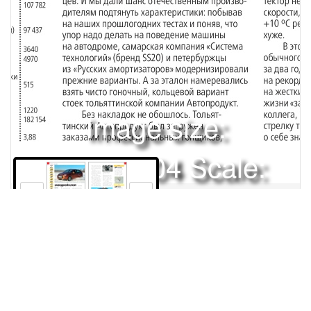
Image size:
1920x2504 Scale:
50% -
PanoJS3
114
115
Права и использование