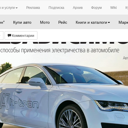
 и услуги
Реклама
Подписка
Архив
Форум
Wiki
К
он"
Купи авто
Мото
Рейс
Книги и каталоги
Марк
Комментарии