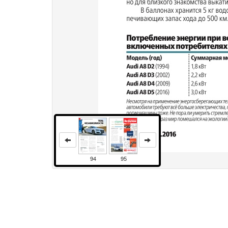
94
95
Права и использование