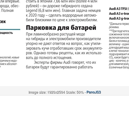
Image size: 1920x2504 Scale: 50% -
PanoJS3
Онлайн
И