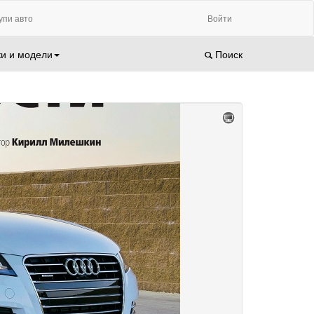
упи авто
Войти
и и модели
Поиск