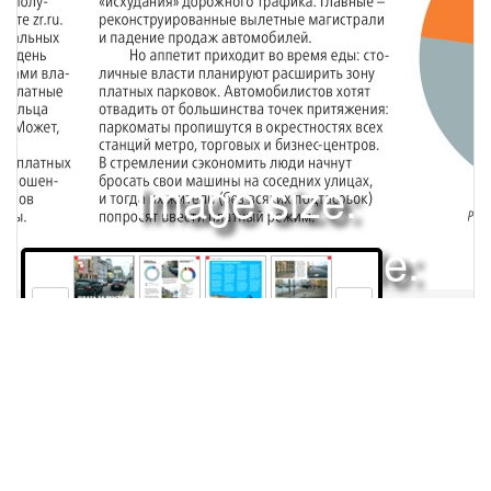
Image size:
1920x2504 Scale:
50% -
PanoJS3
98
99
100
101
Права и использование