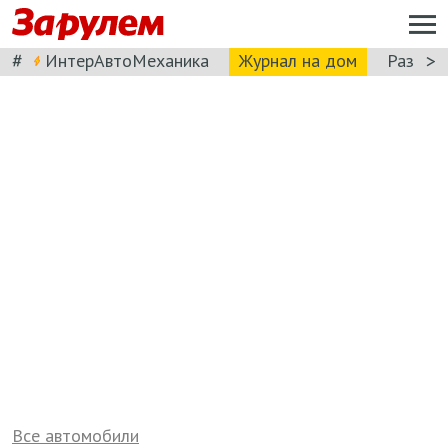
#
>
ИнтерАвтоМеханика
Журнал на дом
Разбор
Все автомобили