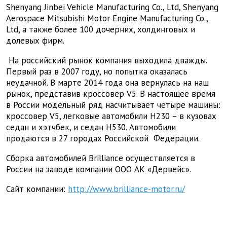
Shenyang Jinbei Vehicle Manufacturing Co., Ltd, Shenyang
Aerospace Mitsubishi Motor Engine Manufacturing Co.,
Ltd, а также более 100 дочерних, холдинговых и
долевых фирм.
На российский рынок компания выходила дважды.
Первый раз в 2007 году, но попытка оказалась
неудачной. В марте 2014 года она вернулась на наш
рынок, представив кроссовер
V
5. В настоящее время
в России модельный ряд насчитывает четыре машины:
кроссовер
V
5, легковые автомобили
H
230 – в кузовах
седан и хэтчбек, и седан
H
530. Автомобили
продаются в 27 городах Российской
Федерации.
Сборка автомобилей
Brilliance
осуществляется в
России на заводе компании ООО АК «Дервейс».
Сайт компании:
http://www.brilliance-motor.ru/