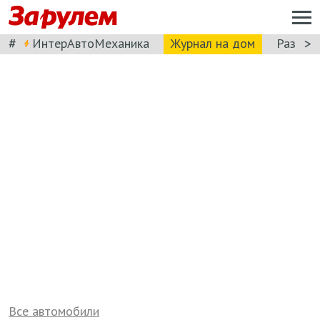
#
>
ИнтерАвтоМеханика
Журнал на дом
Разбор
Все автомобили