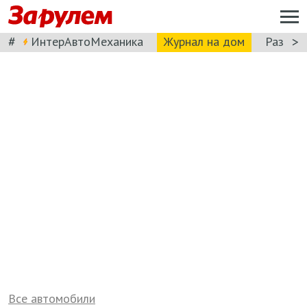
#
>
ИнтерАвтоМеханика
Журнал на дом
Разбор
Все автомобили