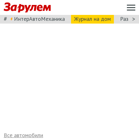
#
>
ИнтерАвтоМеханика
Журнал на дом
Разбор
Все автомобили