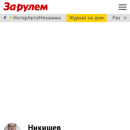
#
>
ИнтерАвтоМеханика
Журнал на дом
Разбор
Никишев