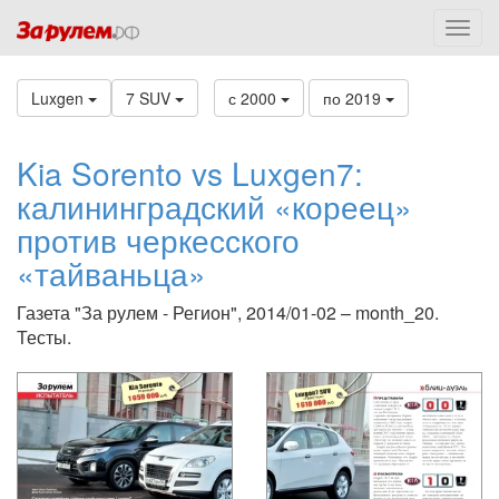
Luxgen
7 SUV
с 2000
по 2019
Kia Sorento vs Luxgen7:
калининградский «кореец»
против черкесского
«тайваньца»
Газета "За рулем - Регион", 2014/01-02 – month_20.
Тесты.