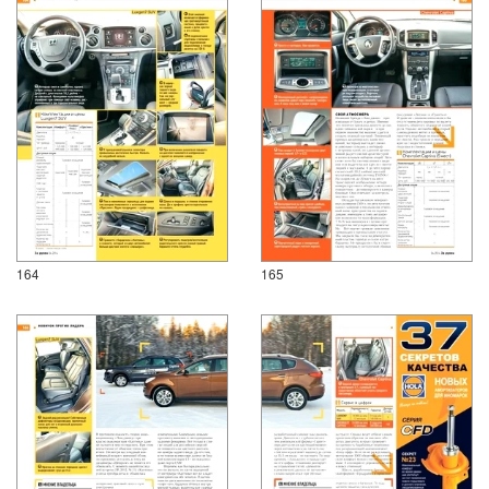
164
165