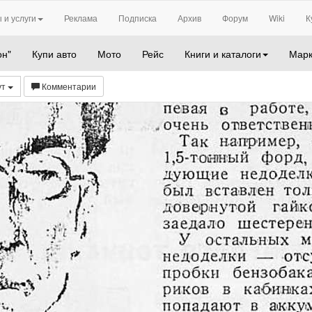
 и услуги
Реклама
Подписка
Архив
Форум
Wiki
К
он"
Купи авто
Мото
Рейс
Книги и каталоги
Марк
ут
Комментарии