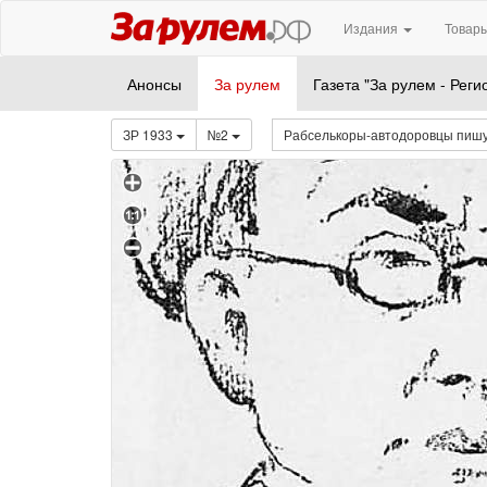
Издания
Товары
Анонсы
За рулем
Газета "За рулем - Реги
ЗР 1933
№2
Рабселькоры-автодоровцы пиш