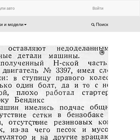
упи авто
Войти
и и модели
Поиск