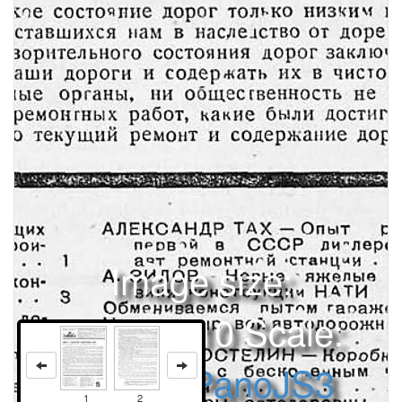
Image size:
1280x1810 Scale:
100% -
PanoJS3
1
2