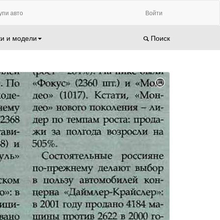
упи авто
Войти
и и модели
Поиск