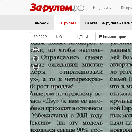
Издания
Товары
Анонсы
За рулем
Газета "За рулем - Реги
ЗР 2002
№3
ЦЕНЫ
Комментарии