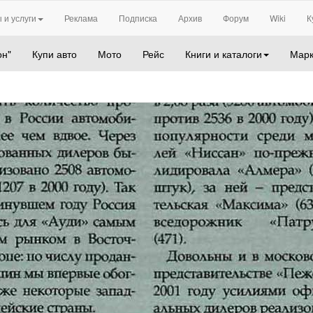
 и услуги
Реклама
Подписка
Архив
Форум
Wiki
К
он"
Купи авто
Мото
Рейс
Книги и каталоги
Марк