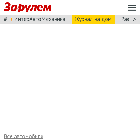
#
>
ИнтерАвтоМеханика
Журнал на дом
Разбор
Все автомобили