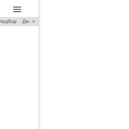
>
подбор
Дневник: Лада Искра
Такси
Форум
ПДД