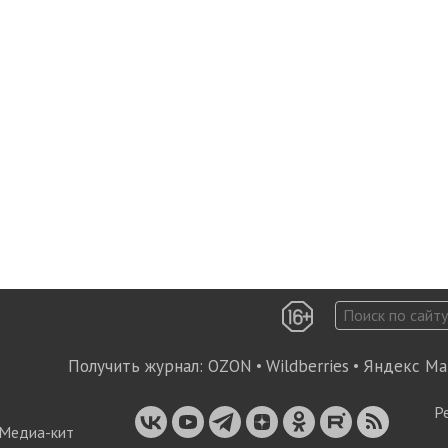
Получить журнал:
OZON
•
Wildberries
•
Яндекс Ма
Р
Медиа-кит