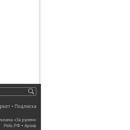
ркет
•
Подписка
еклама «За рулем»
Рейс.РФ
•
Архив