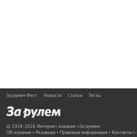
За рулем Фест
Новости
Статьи
Тесты
© 1928-
2026
Интернет издание «За рулем»
Об издании
•
Редакция
•
Правовая информация
•
Контакты
•