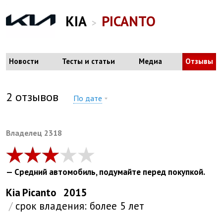
KIA
PICANTO
>
Новости
Тесты и статьи
Медиа
Отзывы
2
отзывов
По дате
Bладелец 2318
— Средний автомобиль, подумайте перед покупкой.
Kia
Picanto
2015
/
срок владения:
более 5 лет