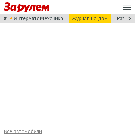
#
>
ИнтерАвтоМеханика
Журнал на дом
Разбор
Все автомобили