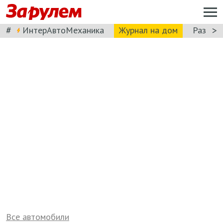
#
>
ИнтерАвтоМеханика
Журнал на дом
Разбор
Все автомобили