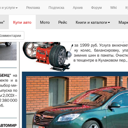
 и услуги
Реклама
Подписка
Архив
Форум
Wiki
К
он"
Купи авто
Мото
Рейс
Книги и каталоги
Марк
Комментарии