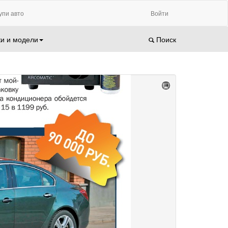
упи авто
Войти
и и модели
Поиск