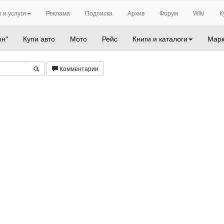
 и услуги
Реклама
Подписка
Архив
Форум
Wiki
К
он"
Купи авто
Мото
Рейс
Книги и каталоги
Марк
Комментарии