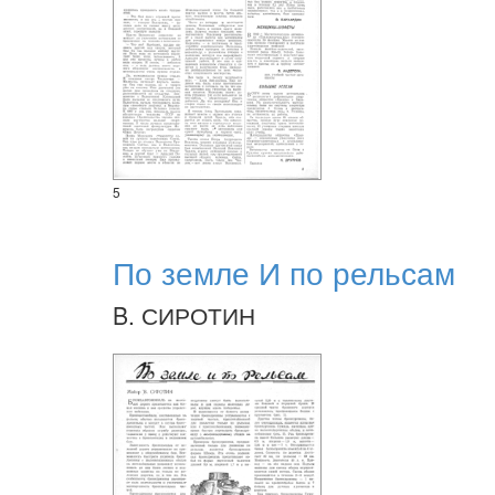
5
По земле И по рельсам
B. СИРОТИН