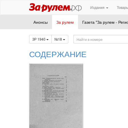
Издания
Товары
Анонсы
За рулем
Газета "За рулем - Реги
ЗР 1940
№18
СОДЕРЖАНИЕ