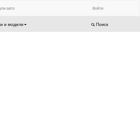
упи авто
Войти
и и модели
Поиск