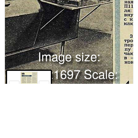
Image size:
1280x1697 Scale:
100% -
PanoJS3
6
в помощьОРГАНИЗАЦИЯМЕЕШЗЗСТЕНД-ТРЕНАЖЕРТеперь
уже вряд ли кто сомневается в том, что технические средства
обучения способствуют высококачественной подготовке
водителей. Среди устройств, завоевывающих все большую
популярность, пристальное внимание обращается на
Права и использование
различные тренажеры, при помощи которых ускоряется и