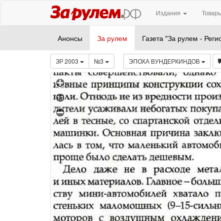
Издания
Товары
Анонсы
За рулем
Газета "За рулем - Реги
ЗР 2003
№3
ЭПОХА ВУНДЕРКИНДОВ