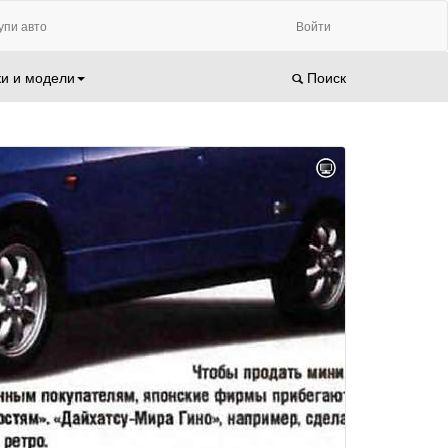
упи авто
Войти
и и модели
Поиск