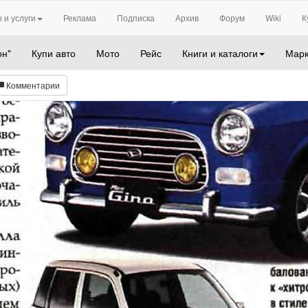
 и услуги
Реклама
Подписка
Архив
Форум
Wiki
К
он"
Купи авто
Мото
Рейс
Книги и каталоги
Марк
Комментарии