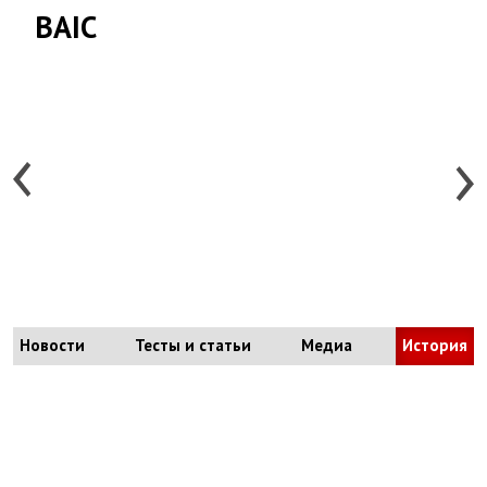
BAIC
BAIC
BAIC
BAIC
BAIC
BAIC
BAIC
BAIC
BAIC
BAIC
BAIC
BAIC
BAIC
BAIC
BAIC
BAIC
BAIC
BAIC
BAIC
40Plus
40Plus
40Plus
BJ60
BJ60
BJ60
X35
X55
X75
X35
X55
X75
X35
X55
X75
U5
U5
U5
Plus
Plus
Plus
Новости
Тесты и статьи
Медиа
История