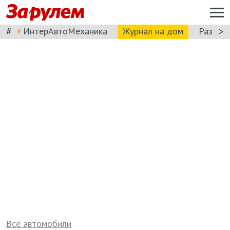
#
>
ИнтерАвтоМеханика
Журнал на дом
Разбор
Все автомобили