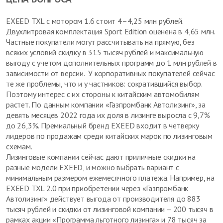
EXEED TXL с мотором 1.6 стоит 4–4,25 млн рублей.
Двухлитровая комплектация Sport Edition оценена в 4,65 млн.
Частные покупатели могут рассчитывать на прямую, без
всяких условий скидку в 315 тысяч рублей и максимальную
выгоду с учетом дополнительных программ до 1 млн рублей в
зависимости от версии. У корпоративных покупателей сейчас
те же проблемы, что и у частников: сократившийся выбор.
Поэтому интерес с их стороны к китайским автомобилям
растет. По данным компании «Газпромбанк Автолизинг», за
девять месяцев 2022 года их доля в лизинге выросла с 9,7%
до 26,3%. Преми­альный бренд EXEED входит в четверку
лидеров по продажам среди китайских марок по лизинговым
схемам.
Лизинговые компании сейчас дают приличные скидки на
разные модели EXEED, и можно выбрать вариант с
минимальным размером ежемесячного платежа. Например, на
EXEED TXL 2.0 при приобретении через «Газпромбанк
Автолизинг» действует выгода от производителя до 883
тысяч рублей и скидки от лизинговой компании – 200 тысяч в
рамках акции «Программа льготного лизинга» и 78 тысяч за