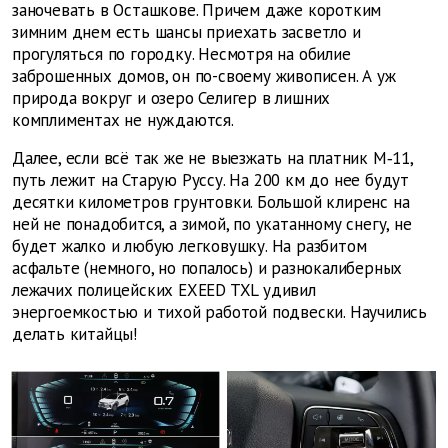
заночевать в Осташкове. Причем даже коротким
зимним днем есть шансы приехать засветло и
прогуляться по городку. Несмотря на обилие
заброшенных домов, он по-своему живописен. А уж
природа вокруг и озеро Селигер в лишних
комплиментах не нуждаются.
Далее, если всё так же не выезжать на платник М‑11,
путь лежит на Старую Руссу. На 200 км до нее будут
десятки километров грунтовки. Большой клиренс на
ней не понадобится, а зимой, по укатанному снегу, не
будет жалко и любую легковушку. На разбитом
асфальте (немного, но попалось) и разнокалиберных
лежачих полицейских EXEED TXL удивил
энергоемкостью и тихой работой подвески. Научились
делать китайцы!