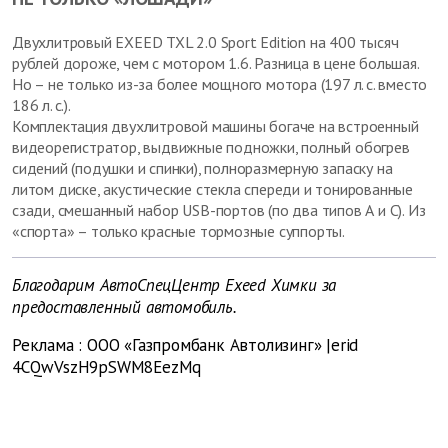
Двухлитровый EXEED TXL 2.0 Sport Edition на 400 тысяч
рублей дороже, чем с мотором 1.6. Разница в цене большая.
Но – не только из-за более мощного мотора (197 л. с. вместо
186 л. с.).
Комплектация двухлитровой машины богаче на встроенный
видеорегистратор, выдвижные подножки, полный обогрев
сидений (подушки и спинки), полноразмерную запаску на
литом диске, акустические стекла спереди и тонированные
сзади, смешанный набор USB-портов (по два типов А и С). Из
«спорта» – только красные тормозные суппорты.
Благодарим АвтоСпецЦентр Exeed Химки за
предоставленный автомобиль.
Реклама
:
ООО «Газпромбанк Автолизинг»
|erid
4CQwVszH9pSWM8EezMq