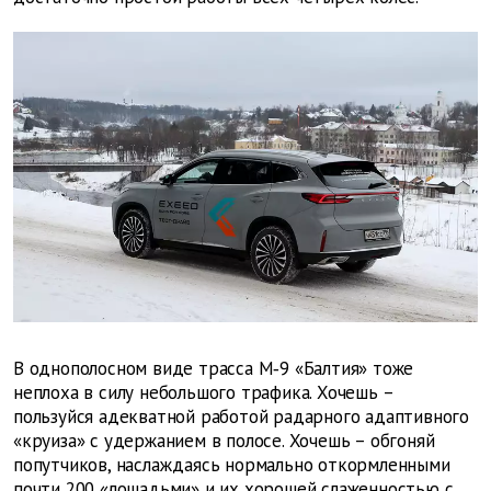
В однополосном виде трасса М‑9 «Балтия» тоже
неплоха в силу небольшого трафика. Хочешь –
пользуйся адекватной работой радарного адаптивного
«круиза» с удержанием в полосе. Хочешь – обгоняй
попутчиков, наслаждаясь нормально откормленными
почти 200 «лошадьми» и их хорошей слаженностью с