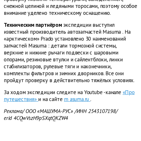
снежной целиной и ледяными торосами, поэтому особое
внимание уделено техническому оснащению.
Техническим партнёром
экспедиции выступил
известный производитель автозапчастей
Masuma
. На
«арктическом»
Prado
установлено 30 наименований
запчастей
Masuma
: детали тормозной системы,
верхние и нижние рычаги подвески с шаровыми
опорами, резиновые втулки и сайлентблоки, линки
стабилизаторов, рулевые тяги и наконечники,
комплекты фильтров и зимних дворников.
Все они
пройдут проверку в действительно тяжёлых условиях.
За ходом экспедиции следите на
Youtube
-канале
«Про
путешествия»
и на сайте
m
asuma.ru
.
Реклама/
ООО «МАШУМА-РУС»
/ИНН 2543107198/
erid 4CQwVszH9pSXqtQKZW4