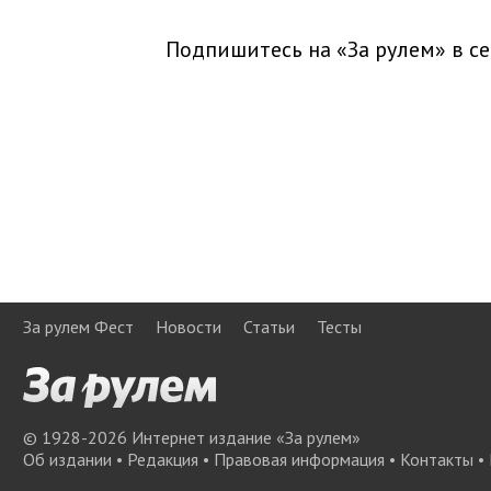
Подпишитесь на «За рулем» в
се
За рулем Фест
Новости
Статьи
Тесты
© 1928-
2026
Интернет издание «За рулем»
Об издании
•
Редакция
•
Правовая информация
•
Контакты
•