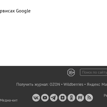
рвисах Google
Получить журнал:
OZON
•
Wildberries
•
Яндекс Ма
Р
Медиа-кит