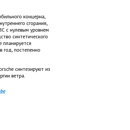
обильного концерна,
нутреннего сгорания,
ВС с нулевым уровнем
дство синтетического
е планируется
в год, постепенно
orsche синтезируют из
ргии ветра.
be