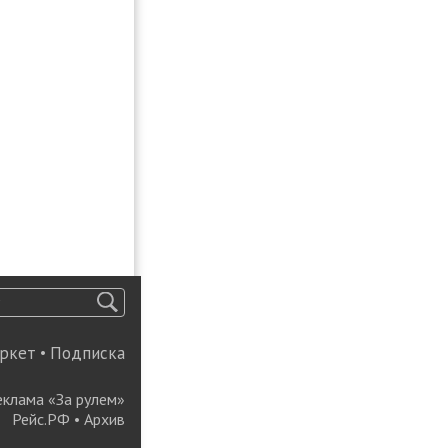
ркет
•
Подписка
еклама «За рулем»
Рейс.РФ
•
Архив