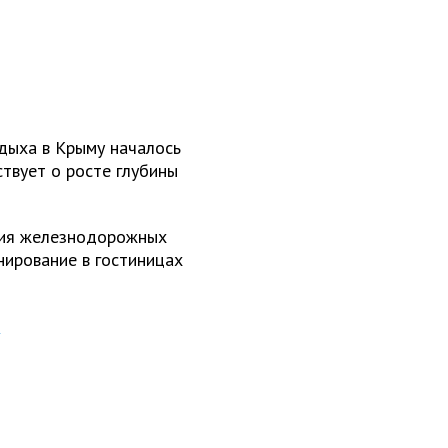
тдыха в Крыму началось
ствует о росте глубины
ния железнодорожных
нирование в гостиницах