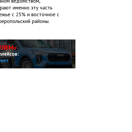
нном ведомством,
рают именно эту часть
ежье с 25% и восточное с
феропольский районы.
УЛЕМ»
плейсов:
ркет