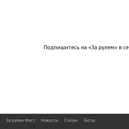
Подпишитесь на «За рулем» в
се
За рулем Фест
Новости
Статьи
Тесты