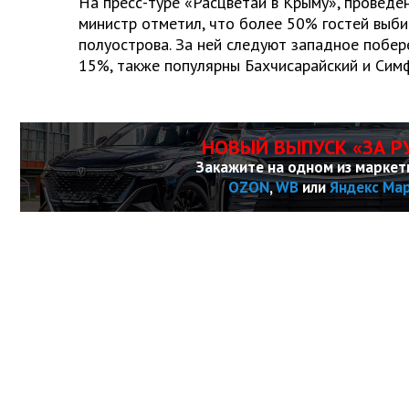
На пресс-туре «Расцветай в Крыму», проведе
министр отметил, что более 50% гостей выби
полуострова. За ней следуют западное побер
15%, также популярны Бахчисарайский и Сим
НОВЫЙ ВЫПУСК «ЗА Р
Закажите на одном из маркет
OZON
,
WB
или
Яндекс Ма