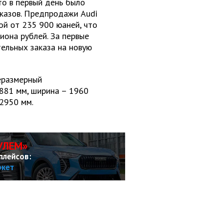
то в первый день было
казов. Предпродажи Audi
ой от 235 900 юаней, что
иона рублей. За первые
ельных заказа на новую
еразмерный
881 мм, ширина – 1960
 2950 мм.
УЛЕМ»
плейсов:
ркет