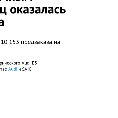
ц оказалась
а
10 153 предзаказа на
рического Audi E5
стве
Audi
и SAIC.