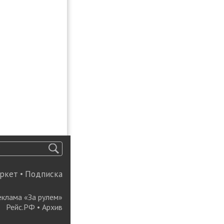
ркет
•
Подписка
еклама «За рулем»
Рейс.РФ
•
Архив