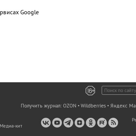
рвисах Google
Получить журнал:
OZON
•
Wildberries
•
Яндекс Ма
Р
Медиа-кит