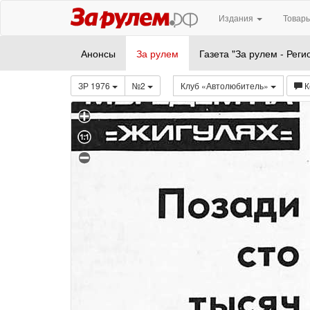
Издания
Товары
Анонсы
За рулем
Газета "За рулем - Реги
ЗР 1976
№2
Клуб «Автолюбитель»
К