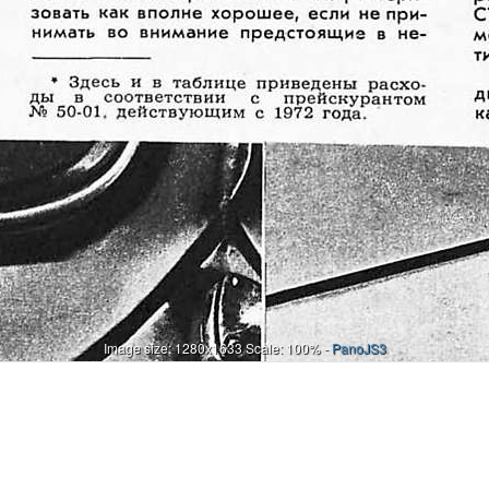
Image size: 1280x1633 Scale: 100% -
PanoJS3
редстоящие в не* Здесь ив таблице приведены расходы в соответствии с прейскурантом М° 50-01, действующим с 1972 года.далеком будущем замену балки заднего моста и несколько позже — передних крыльев. Рассмотрим эти неисправности подробнее, поскольку они довольно серьезны и ранее нами не анализировались. Причина прогиба балки состоит в том, что на полностью груженной машине мы вынуждены были не один раз преодолевать трудные участки грунтовых дорогс хода на значительной скорости, чтобы не застрять в грязи. Естественно, на неровностях подвеска резко срабатывала до упора, а балка, испытывая сильные удары, постепенно деформировалась. Кстати, как уже сообщалось, с 1974 года завод выпускает усиленные балки. Теперь о кузове — главной и самой дорогой части машины. За все три года эксплуатации, чтобы выявить быстроту распространения коррозии, на него не наносили никакого покрытия. Первые сигналы в виде отдельных и групповых (у оконных., проемов) вздутий краски появились после второй зимы. Со временем размер их увеличивался, а краска трескалась. Под ней тогда обнаруживали пораженные ржавчиной участки. Во всех местах, к роме крыльев, очаги коррозии находились под краской. Поэтому для устранения их достаточно было сразу, как только появилось вздутие, зачистить пораженное место шкур ­ кой, загрунтовать и закрасить. Иное дело — передние крылья. К ор ­ розия на них прежде всего возникает вверху — где приварен щит, о бразую ­ щий заднюю стенку колесной ниши, а затем — и в нижней части. Вызывает ее влага, скапливающаяся вместе с грязью и пылью в закрытой полости за щитом ниши. Попадать туда они могут сверху через зазор в углах коробки воздухопритока, если отошла нанесенная на заводе мастика, или через щель между краем щита и боковой поверхностью крыла, закрытой резиновым уплотнителем (о том, как заделать эти ходы, было рассказано в апрельском номере жур ­ нала за прошлый год). Следует добавить, что проверить и надежно загерметизировать указанные соединения следует на новой машине, пока взакры ­ тую полость не попала пыль, потому что удалить ее через имеющееся внизу сливное отверстие очень трудно. Желательно также нанести на внутренние поверхности этой полости дополнительно защитный состав при помощи трубки, вводимой через отверстие в щите, которое закрыто пробкой. Некоторые СТО выполняют эту работу одновременно с нанесением защитного покры ­ тия на низ кузова. Кстати, наш автомобиль показал, что днище не так уж подвержено коррозии , как думают некоторые автолюбители,Так проявляет себя коррозия (фото слева) — и вот результат ее действия (справа). стремящиеся даже на заводскую мастику положить еще один слой. Год назад мы обнаружили на днище два больших «голых» (без мастики) участка, которые затем осматривали при каждом очередном обслуживании. До сих пор они сохранили заводской грунт и не подверглись действию коррозии. Такая же картина наблюдается в нишах колес. Другая часть кузова, традиционно считающаяся легкой добычей ржавчины, — пороги. По нашим наблюдениям, на «жигулях» они ржавеют лишь тогда, когда в них в результате засорения сливных отверстий собирается вода. Во всяком случае, при знакомстве с разрезанными после аварии кузовами, находящимися на крупнейшей в Москве СТО, мы выявили именно такую закономерность. Становится очевидным, что те места, которыеостаются сухими, не очень нуждаются в дополнительной защите. Наиболее сильно коррозия атакует автомобиль при зимних поездках по мокрым дорогам и улицам, посыпанным песком и химикатами. Попадая на детали и плоскости кузова, они длительное время покрывают их наподобие компресса, разрушая не только защитные покрытия, но и металл. Мы сравнивали наш ВАЗ с его ровесниками, эксплуатировавшимися в сельской местности круглый год, и с городскими, отдыхавшими зимой в гараже или «а улице под тентом. Коррозия их тронула значительно меньше, чем нашу машину. Напрашивается вывод: если пользуетесь машиной зимой и хотите оградить ее от интенсивной коррозии, воздерживайтесь от поездок в те дни, когда надороге сыро от тающего под действием солей снег
Онлайн
И