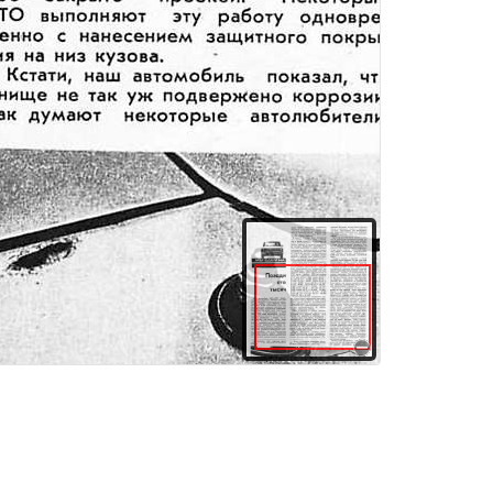
а. Наши длительные испытания наглядно продемонстрировали, что самый массовый советский автомобиль «Жигули» обладает не только высокими ходовыми и эксплуатационными качествами, но и достаточной долговечностью (напомним, что мы не проводили на нем никаких профилактических работ1). В заключение остается пожелать Волжскому автомобильному заводу довести жизнеспособность всех узлов автомобиля до пробега 100 000 километров и выпускать новые модели так же достойными государственного Знака качества, как «2101», «2102», «2103». Б. СИНЕЛЬНИКОВ, инженерЦена в рублях Пробег, км Неисправность Причина Выполненная работадеталейработыГод и номер с журнала описанием неисправности 1973, 3 1973. 6 1973, 6 1973, 6 1973, 108 500 12 800 13 182 20 000 33 000 40 000 42 100Повреждение сайлент-блока нижнего правого рычага задней подвески Трещины на мастике батареи Стук нижнего наконечникаамортизаторапередней подвески Ухудшение торможения Повреждение (глубокая вмятина) приемной трубы глушителя Чрезмерное раскачивание передней части машины Ухудшение торможения Нарушение работы зажигания системы нечеткаянедостаточная затяжка замена болта крепления блока не устанавливалисайлент-по гарантии бесплатно по гарантии бесплатно по гарантии бесплатно10 4 16 10и знос резиновой износ колодок тормозов удар окаменьперезаливка м стик втулки з аам енаи втулкипередних замена колодок замена трубы замена амортизаторов замена колодок замена контактов замена блока цилиндров* замена наконечника, п роверка схода иразвала колес замена амортизаторов з.амена шаровых опор замена втулки замена нижнего рычага передней подвески замена колодок1,60 1,40243 000Стук в двигателе, работа сцепления48 000 58 000 60 00065 000Заметный люфт в шаровом шарнире левого наконечника тяги Чрезмерное раскачивание задней части машины Чрезмерный <0,8—0,9 мм) л юфтв левой верхнейи правой нижнейшаровых опор ах передней подвески Стук в переднем амортизаторе Поломка болта, крепящего кронштейн переднего амортизатора Ухудшение торможениявыход из строя амортизаторов передней подвески износ колодок передних тормозов износ (выгорание) контактов прерывателя изз апопадания на них масла большое (до 3 мм) осевое перемещение коленчатого вала из-за выпадения его упорного полукольца износшарнира из-за повреждения грязезащитного чехла выход из строя амортизаторов задней подвески износ опор1,60 1,20601.301301973, 12 1974, 23,50153,3021974, 6—1974, 1210,945,7075 000износ резиновой втулки неаккуратность при снятии амортизатора износ колодок передних тормозов Износ выступов рисунка износ шин (высота менее 1,5 мм) Р ывкимашины при тормоз аеданиепоршня вследствие загрязнения торжении мозной жидкости Ухудшение торможения0,5012 10 228 724.70 1,6081974, 12 1974. 1280 00086 000 90 000100 000износ тормозных док задних колес износ крестовин карданСтуки втрансмиссии ного вала Низко опустилась передняя пр
здания
Товары и услуги