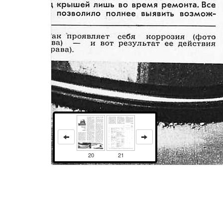
20
21
МЫ ЕДЕМ НА=жигылях=Позади сто тысячИтак, автомобиль ВАЗ—2101, предоставленный редакции заводом три года назад, перешагнул 100-тысячный рубеж. Годовой пробег, таким образом, составил около 33 000 километров, что в три раза превышает среднюю величину для автолюбителей, выявленную статистическим путем. Как знают наши читатели по материалам, опубликованным в 1973, 1974 и 1975 годах, автомобиль испытывался довольно жестоко. Мы ездили без сезонных перерывов и порой по таким дорогам, где месили грязь лишь грузовики. Иногда в интересах дела булыжная, гравийная или грунтовая дороги получали предпочтение перед асфальтированным шоссе, а песчаные, заснеженные или болотистые участки — перед более удобными объездными путями. Автомобиль, как иу большинства владельцев личных машин, находился под крышей лишь во время ремонта. Все это позволило полнее выявить возмож-ности наших «Жигулей», надежность, прочность и долговечность. Теперь с достаточным основанием мы можем ответить на многочисленные вопросы владельцев автомобилей марки ВАЗ, касающиеся главных качеств. В первую очередь всех интересует срок службы основных узлов и агрегатов, а также стоимость эксплуатации машины. Для наглядности ответа мы составили таблицу, в которой представлена «история болезней» автомобиля за весь срок испытания, указаны причины возникавших неисправностей и номера журналов, где они анализировались. Чтобы подсчитать расходы на эксплуатацию машины, к стоимости ремонта, приведенной в таблице, надо прибавить расходы на техническое обслуживание и эксплуатационные материалы. Техническое обслуживание завод реко ­ мендует проводить в те сроки ив том объеме, которые указаны в талонах сервисной книжки, прилагаемой к автомобилю. Выполнение этих требований, как мы убедились, обеспечивает его нормальную работу. Цена обслуживания на СТО* после пробега 2000 километров (талон № 1 сервисной книжки) составляет 15 руб. 30 коп., 5000 (талон № 2) — 20 руб. 60 коп., 10 000 (талон № 3) — 16 руб. 10 коп., 20 000 (талон № 4) — 24 руб., 30 000 (талон № 5) — 23 руб. 30 коп., 40 000 (талон № 6) — 24 руб., 50 000 (талон № 7) — 16 руб. 10 коп., 60 000 (талон № 8) — 30 руб. 10 коп., 70 000 (талон № 9) — 16 руб. 10 коп., 80 000 (талон № 10) — 24 руб., 90 000 (талон № 11) — 23 руб. 30 коп., 100 000 (талон № 12) — 24 руб. Из эксплуатационных материалов нам, как и почти всем владельцам «жигулей», требовался только бензин. Лишь иногда бывало нужно немного охлаждающей и тормозной жидкости, консистентной смазки ЛИТОЛ-24 и незамерзающей жидко ­ сти для стеклоомывателя на общую сумму в несколько рублей. Масел в период от одного технического обслуживания до другого ни в двигатель, ни в коробку передач, ни в задний мост доливать не приходилось. наш автомобиль потреблял в ( Бензин зависимости от времени года, нагрузки и режима движения от 8 до 11 литров на 100 километров пути. Средний же расход за 100 000 километров составил 9,8 литра на 100 километров. Таким образом, в год на бензин АИ-93 мы затрачивали около 300 рублей. Общее состояние машины после 100 000 километров можно охарактеризовать как вполне хорошее, если не принимать во внимание п
Права и использование