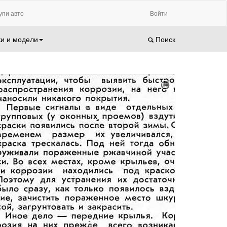
упи авто
Войти
и и модели
Поиск