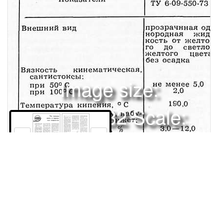
Image size:
1280x1632 Scale:
100% -
PanoJS3
16
17
АВТОЛЮБИТЕЛЬЧто полезно знать о тормозных жидкостяхканию и потере жидкости, а также к разрушению самих деталей и образованию осадка в системе гидропривода. Физическая и химическая стабильность. Тормозная жидкость должна противостоять окислению и расслаиванию как при хранении, так и при эксплуатации, не вспениваться, не давать осадков и отложений на деталях гидропривода. Как видите, требования разнообразные и достаточно строгие. Причем год от года они становятся все жестче. К этому ведут расширение климатических зон, куда проникает автомобиль, совершенствование его конструкции, увеличение скоростей движения. Современные тормозные жидкости кроме основы содержат различные вещества, обладающие хорошими смазывающими свойствами, и всевозможные присадки — антиокислительные, антикоррозионные и другие. По сырью, из которого делают жидкости, их можно подразделить на нефтяные, спиртйкасторовые и гликолевые. Составы на нефтяной основе отвечают современным требованиям эксплуатации, но применяют их пока в очень ограниченных масштабах из-за невозможности обеспечить основной парк автомобилей необходимой в этих случаях масломорозостойкой резиной для деталей тормозной системы. Спнрто-касторовые смеси до последнего времени были широко распространены, хотя при низких температурах они теряют свои физические свойства. Наличие в их составе касторового масла уже при минус 15—17°С вызывает появление отдельных кристаллов. А при дальнейшем понижении температуры и пребывании автомобилей на морозе количество кристаллов растет, они укрупняются, и это в конечном счете приводит к тому, что жидкость теряет подвижность (не «прокачивается») и отказывают тормоза. Практически нормальное применение спирто-касторовых жидкостей возможно только при температуре окружающего воздуха до минус 15°С. Кроме того, у них недостаточно высокая температура кипения, и в жаркое время при длительном интенсивном торможении в гидроприводе тормозов они могут образовывать паровые пробки. Несмотря на все это, большое количество тормозных жидкостей пока выпускается на основе касторового масла и бутилового спирта (БСК), поскольку производство более перспективных смесей еще не налажено в должном масштабе. Жидкости на гликолевой основе наиболее удовлетворяют по вязкостно-температурным свойствам, у них, в частности, высокая температура кипения, низкая испаряемость, высокая термическаяВ магазинах, торгующих товарами бытовой химии, достаточно часто можно услышать диалог между покупателем и продавцом примерно такого содержания : — У вас есть тормозная жидкость? — А какая вам нужна? — Красная. — Но это не все. Марка-то какая? — Не знаю. А что, разве еще и марка нужна? К сожалению, у многих автомобилистов, как любителей, так и профессионалов, представления о тормозных жидкостях довольно поверхностные. А ведь от их качества и от соблюдения элементарных правил применения подчас зависит исправность автомобилей, сохранность грузов и даже жизнь людей. Что же надо знать о тормозных жидкостях? Об этом сегодня расскажут заведующая лабораторией Научно-исследовательского института автомобильного транспорта (НИИАТ) О. И. МАНУСАДЖЯНЦ и старший научный сотрудник того же института В. А. ПОЖИДАЕВ. По техническому определению, тормозная жидкость является «рабочим телом в гидравлическом приводе тормозов на автомобиле и предназначена для передачи мускульной энергии водителя деталям этой системы для осуществления надежного и эффективного ее действия с целью обеспечения безопасности движения». Из этой громоздкой и не очень складной характеристики можно, однако, уяснить, насколько важна роль тормозной жидкости. Какими основными технико-эксплуатационными качествами она должна обладать? Вязкостно-температурные свойства. Они определяют работоспособность жидкости в широком диапазоне температур. Она не должна терять подвижности во время эксплуатации в морозную погоду. От этих свойств зависит и время задержки в срабатывании гидравлической части привода и время оттормаживания. Смазывающие свойства. Благодаря им удается избежать коррозии, обеспечить длительную работу металлических и резиновых деталей системы. Отсюда следует, что жидкость не должна сама вызывать коррозии металлических деталей, а также разрушения или нарушения геометрических форм резиновых деталей. Допустимо лишь незначительное, в заданных пределах, увеличение их размеров. Усадка, как и чрезмерное набухание, приводит к подте16ТАБЛИЦА 1Показатели Внешний вид«Нева» ТУ 6-09-550-73 прозрачнная однородная жидкость от желтого до светложелтого цвета без осадка не менее 5,0 2,0 190,0 3,0 — 12,0ГТЖ-22М ТУ 6-01-787-75БСК, единые * ТУ 6-10-1533-75п розрачная одп розрачная однородная нородная жиджидкость от красного кость зеленого до оранжево-красного цвета без осадцвета без осадка и мека ханических примесейВязкость кинематическая, сантистоксы: при 50° С при 100° С Температура кипения, ° С Воздействие на резину, набухание резиновых манжет: увеличение объема, % увеличение массы, % увеличение диаметра манжеты, %1,8 190,0не менее 9,0 не ниже 115,0 5,0—10,0 1,0 — 5,0—0,0 — 3,0——* — в продаже может еще некоторое время встречаться жидкость, изготовленная по ранее действовавшим ТУ МХП 1608-47 и ТУ6-02-492-68. »стойкость. Благодаря этим качествам они получают все более широкое применение. Практические рекомендации по применению (а мы переходим к этому вопросу) строятся сейчас в зависимости и от качеств жидкостей и от возможностей обеспечения ими. Гликолевый состав, например «Нева» или ГТЖ-22М, можно использовать в широком диапазоне температур. Эта смесь не разрушает резиновых деталей гидроприводов тормозов у большинства моделей машин. «Нева» пригодна в различных климатических зонах страны, за исключением районов Крайнего Севера. Кроме того, «Нева» агрессивна в отношении деталей (манжет) гидропривода тормозов, изготовляемых из резины 9831 ее (8190), которая используется на ГАЗ—24, и поэтому для данной модели непригодна. У выпускавшейся до 1976 года жидкости ГТЖ-22, которая обладала несколько лучшими вязкостно-температурными качествами по сравнению со спирто-касторовой БСК, были неудовлетворительные смазывающие свойства. Она вызывала повышенный износ деталей гидропривода из-за их коррозии. Поэтому перед заправкой системы составом ГТЖ-22 надо было металлические и резиновые детали погружать либо в касторовое масло, либо в БСК. Кроме того, дважды в год, при переводе автомобилей на осенне-зимнюю и особенно весенне-летнюю эксплуатацию, приходилось обязательно заменять эту жидкость. Вот почему с 1976 года ГТЖ-22 уступила место новой смеси ГТЖ-22М, которая обладает лучшими смазывающими свойствами, более высокой температурой кипения и меньшей агрессивностью по отношению к резиновым деталям. Основные физико-химические показатели, характеризующие эксплуатационно-технические свойства тормозных жидкостей, приведены в табл. 1. Как видно из нее, различные составы окрашены в определенные цвета, чтобы их можно было различать. Однако при покупке жидкости ориентироваться только на цвет нельзя, так как отдельные предприятия-изготовители подчас нарушают условия и окрашивают смеси по своему усмотрению. Поэтому особое внимание следует обращать на номер технических условий, которым соответствует тормозная жидкость, и ее марку. Выбор состава зависит, как уже сказано, от его эксплуатационно-технических свойств, в частности от совместимости с резиновыми деталями гидропривода. В зависимости от температурных условий и конструктивных параметров гидропривод у разных моделей автомобилей укомплектован манжетами, изготовленными из смесей, различающихся по составу. У большей части отечественных машин эти детали делают из резиновой смеси на основе натурального каучука. Она работоспособна в интервале температур от минус 40 до плюс 80°С. Кристаллизация каучука и сопутствующие ей потери физических свойств могут в отдельных случаях начаться и при температуре минус 20°. Детали теряют эластичность, а это влечет за собой вытекание жидкости из системы.Чтобы обеспечить работоспособность таких деталей в более широком диапазоне температур (от минус 40 до плюс 120°С), в настоящее время созданы новые сорта резины, которые уже применяются на автомобилях ВАЗ, а в дальнейшем намечено распространить их на другие марки машин. Автомобильная промышленность еще не перешла на единую марку резины для всех моделей, что отрицательно сказывается на применении тормозных жидкостей. Как видите, выбор тормозной жидкости для вашего автомобиля не такое уж простое дело, как кажется на первый взгляд. Чем же все-таки конкретно следует руководствоваться? Прежде всего, теми рекомендациями, которые записаны в инструкциях по эксплуатации данной модели. Они сведены в табл. 2. Из данных ее можно сделать вывод, что для некоторых автомобилей предусмотрены разные тормозные жидкости. Однако, вы помните, они изготовляются на разной основе. Поэтому смешивать их нельзя — может произойти расслоение жидкости на фракции ив результате резкое изменение ее качеств. А уж если возникла необходимость заменить один состав другим (в соответствии с табл. 2), то гидропривод тормозов и всю систему необходимо тщательно освободить от прежней жидкости и промыть. При промывке жидкость удаляют «прокачкой» и продуванием сжатым воздухом из всех ветвей гидропривода,а затем разбирают тормозные цилиндры, снимают с их деталей отложения, пользуясь чистой ветошью, смоченной в спирте. (Помните: резиновым манжетам вреден бензин.) Далее надо собрать цилиндры и прокачать их свежими порциями жидкости. Хотелось бы обратить внимание еще на одно обстоятельство. Жидкости на гликолевой основе («Нева», ГТЖ-22М) при эксплуатации и хранении способны вбирать влагу из воздуха. В течение первого года эксплуатации поглощается влаги до 2% (собственного объема), второго — 3,5% и третьего — 4,5%. Температура кипения таких увлажненных составов снижается со 190 до 14014б°С, и применение их может привести к образованию в гидроприводе паровой пробки, которая повлечет «проваливание» тормозной педали. Поэтому настойчиво рекомендуем: если ваш маршрут проложен на юг (жара!), к морю (повышенная влажн
Права и использование