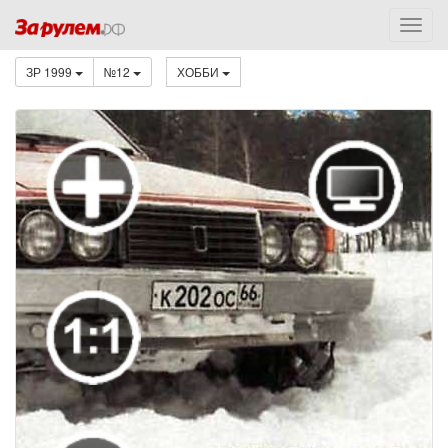
ЗР 1999
№12
ХОББИ