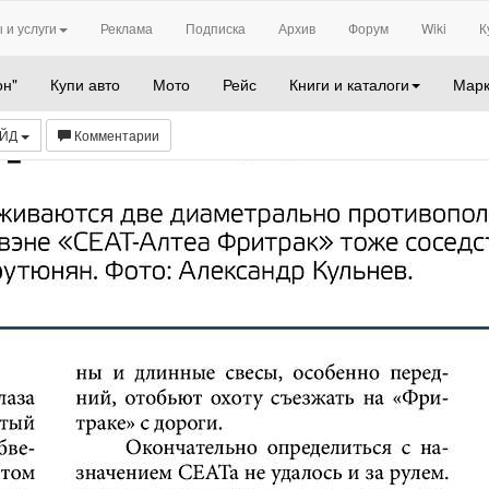
 и услуги
Реклама
Подписка
Архив
Форум
Wiki
К
он"
Купи авто
Мото
Рейс
Книги и каталоги
Марк
АЙД
Комментарии