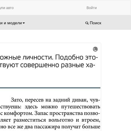
упи авто
Войти
и и модели
Поиск