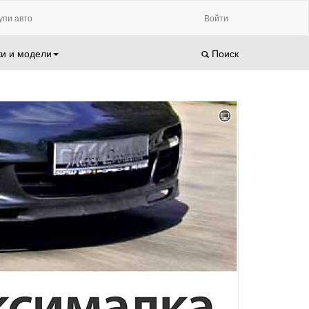
упи авто
Войти
и и модели
Поиск