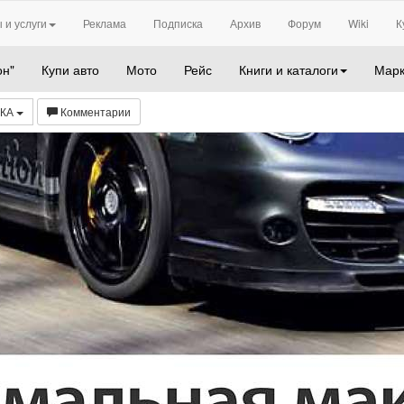
 и услуги
Реклама
Подписка
Архив
Форум
Wiki
К
он"
Купи авто
Мото
Рейс
Книги и каталоги
Марк
ЛКА
Комментарии