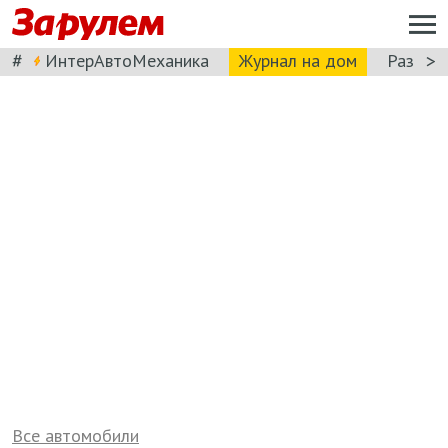
#
>
ИнтерАвтоМеханика
Журнал на дом
Разбор
Все автомобили