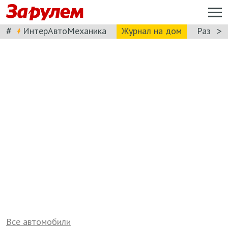
#
>
ИнтерАвтоМеханика
Журнал на дом
Разбор
Все автомобили