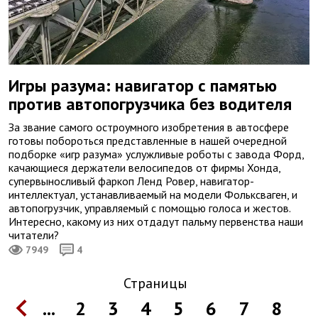
Игры разума: навигатор с памятью
против автопогрузчика без водителя
За звание самого остроумного изобретения в автосфере
готовы побороться представленные в нашей очередной
подборке «игр разума» услужливые роботы с завода Форд,
качающиеся держатели велосипедов от фирмы Хонда,
супервыносливый фаркоп Ленд Ровер, навигатор-
интеллектуал, устанавливаемый на модели Фольксваген, и
автопогрузчик, управляемый с помощью голоса и жестов.
Интересно, какому из них отдадут пальму первенства наши
читатели?
7949
4
Страницы
...
2
3
4
5
6
7
8