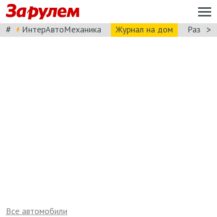
#
>
ИнтерАвтоМеханика
Журнал на дом
Разбор
Все автомобили