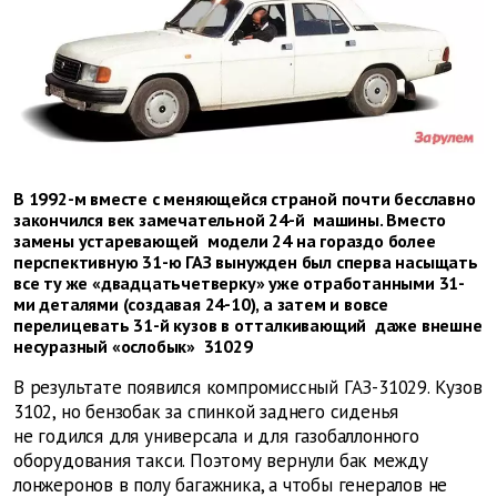
В 1992-м вместе с меняющейся страной почти бесславно
закончился век замечательной 24-й машины. Вместо
замены устаревающей модели 24 на гораздо более
перспективную 31-ю ГАЗ вынужден был сперва насыщать
все ту же «двадцатьчетверку» уже отработанными 31-
ми деталями (создавая 24-10), а затем и вовсе
перелицевать 31-й кузов в отталкивающий даже внешне
несуразный «ослобык» 31029
В результате появился компромиссный ГАЗ-31029. Кузов
3102, но бензобак за спинкой заднего сиденья
не годился для универсала и для газобаллонного
оборудования такси. Поэтому вернули бак между
лонжеронов в полу багажника, а чтобы генералов не