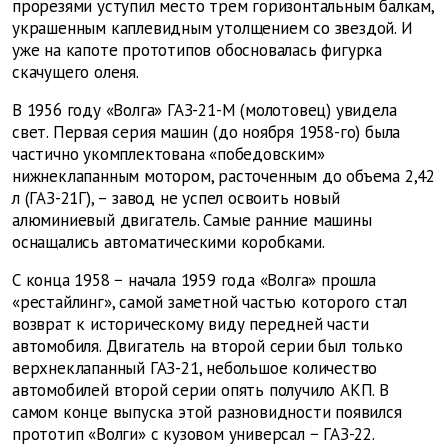
прорезями уступил место трем горизонтальным балкам,
украшенным каплевидным утолщением со звездой. И
уже на капоте прототипов обосновалась фигурка
скачущего оленя.
В 1956 году «Волга» ГАЗ-21-М (молотовец) увидела
свет. Первая серия машин (до ноября 1958-го) была
частично укомплектована «победовским»
нижнеклапанным мотором, расточенным до объема 2,42
л (ГАЗ-21Г), – завод не успел освоить новый
алюминиевый двигатель. Самые ранние машины
оснащались автоматическими коробками.
С конца 1958 − начала 1959 года «Волга» прошла
«рестайлинг», самой заметной частью которого стал
возврат к историческому виду передней части
автомобиля. Двигатель на второй серии был только
верхнеклапанный ГАЗ-21, небольшое количество
автомобилей второй серии опять получило АКП. В
самом конце выпуска этой разновидности появился
прототип «Волги» с кузовом универсал − ГАЗ-22.