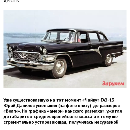
делать.
Уже существовавшую на тот момент «Чайку» ГАЗ-13
Юрий Данилов уменьшил (на фото внизу) до размеров
«Волги». Но графика «амери- канского размаха», ужатая
до габаритов среднеевропейского класса и к тому же
стремительно устаревающая, получилась несуразной