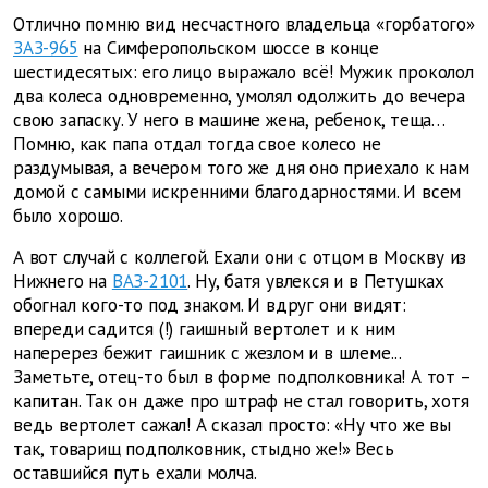
Отлично помню вид несчастного владельца «горбатого»
ЗАЗ-965
на Симферопольском шоссе в конце
шестидесятых: его лицо выражало всё! Мужик проколол
два колеса одновременно, умолял одолжить до вечера
свою запаску. У него в машине жена, ребенок, теща…
Помню, как папа отдал тогда свое колесо не
раздумывая, а вечером того же дня оно приехало к нам
домой с самыми искренними благодарностями. И всем
было хорошо.
А вот случай с коллегой. Ехали они с отцом в Москву из
Нижнего на
ВАЗ-2101
. Ну, батя увлекся и в Петушках
обогнал кого-то под знаком. И вдруг они видят:
впереди садится (!) гаишный вертолет и к ним
наперерез бежит гаишник с жезлом и в шлеме...
Заметьте, отец-то был в форме подполковника! А тот –
капитан. Так он даже про штраф не стал говорить, хотя
ведь вертолет сажал! А сказал просто: «Ну что же вы
так, товарищ подполковник, стыдно же!» Весь
оставшийся путь ехали молча.