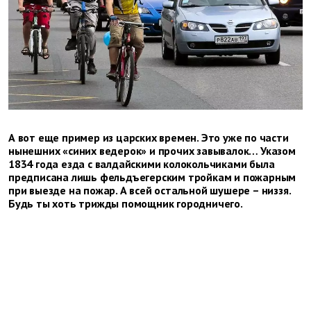
А вот еще пример из царских времен. Это уже по части
нынешних «синих ведерок» и прочих завывалок… Указом
1834 года езда с валдайскими колокольчиками была
предписана лишь фельдъегерским тройкам и пожарным
при выезде на пожар. А всей остальной шушере – низзя.
Будь ты хоть трижды помощник городничего.