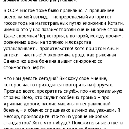
В СССР многое тоже было правильно. И правильнее
всего, на мой взгляд, – непререкаемый авторитет
госсектора на магистральных путях экономики. Кстати,
именно это у нас позаимствовали очень многие страны.
Даже скромная Черногория, в которой, между прочим,
розничные цены на топливо и лекарства
устанавливает… правительство! Хотя при этом АЗС и
аптеки – частные! А экономика вроде как рыночная.
Однако же цена бензина дышит синхронно со
стоимостью нефти.
Что нам делать сегодня? Выскажу свое мнение,
которое часто приходится повторять на форумах.
Прежде всего, прекратить скулёж про «неправильную
страну». Всех, кто скулит особенно громко – про
дрянные дороги, плохие машины и неправильный
бензин, – я обычно спрашиваю: а лично вы, уважаемый
мессир, производите что-то на уровне мировых
стандартов? Хоть что-нибудь? Положительные ответы
слышатся довольно редко. А надо не болтать, а