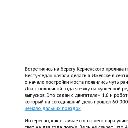
Встретились на берегу Керченского пролива п
Весту-седан начали делать в Ижевске в сентя
о начале постройки моста появились чуть ран
Два с половиной года я езжу на купленной р
выпусков. Это седан с двигателем 1.6 и робо
который на сегодняшний день прошел 60 000
немало дальних поездок
.
Интересно, как отличается от него пара унив
свет на два года позже. Ведь не секрет, что