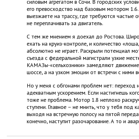
силовым агрегатом в Сочи. В городских услов
его превосходство над базовым мотором 1.6.
выезжаете на трассу, где требуются частые 
не переплачивать за двигатель.
С тем же мнением я доехал до Ростова. Шир
ехать на круиз-контроле, и количество «лош
абсолютно не играет. Раскрыли потенциал м
съезда с федеральной магистрали узкие мес
КАМАЗы-«сельхозники» замедляют движение
шоссе, а на узком эмоции от встречи с ними 
Но у меня с обгонами проблем нет: переход н
адекватным ускорением. Если настигнешь кого
тоже не проблема. Мотор 1.8 неплохо раскру
ступени. Главное – не мнить, что у тебя под 
выходя на встречную полосу на пятой переда
конечно, наступит разочарование. А то и авар