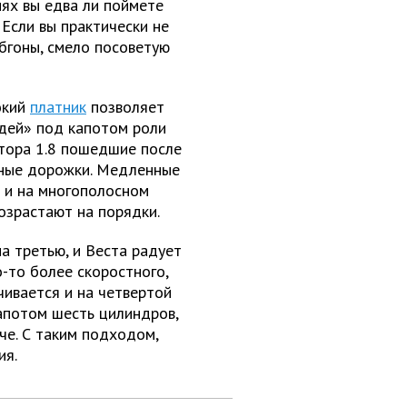
иях вы едва ли поймете
 Если вы практически не
обгоны, смело посоветую
окий
платник
позволяет
адей» под капотом роли
отора 1.8 пошедшие после
тные дорожки. Медленные
 и на многополосном
возрастают на порядки.
а третью, и Веста радует
-то более скоростного,
чивается и на четвертой
капотом шесть цилиндров,
че. С таким подходом,
ия.