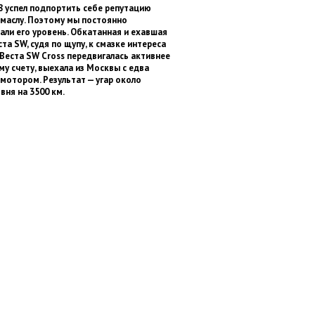
8 успел подпортить себе репутацию
 маслу. Поэтому мы постоянно
али его уровень. Обкатанная и ехавшая
та SW, судя по щупу, к смазке интереса
 Веста SW Cross передвигалась активнее
му счету, выехала из Москвы с едва
мотором. Результат — угар около
вня на 3500 км.