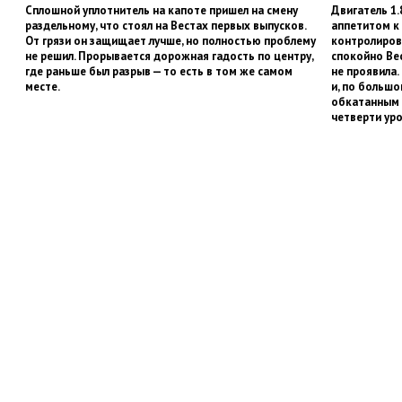
Сплошной уплотнитель на капоте пришел на смену
Двигатель 1.
раздельному, что стоял на Вестах первых выпусков.
аппетитом к
От грязи он защищает лучше, но полностью проблему
контролиров
не решил. Прорывается дорожная гадость по центру,
спокойно Вес
где раньше был разрыв — то есть в том же самом
не проявила.
месте.
и, по большо
обкатанным 
четверти уро