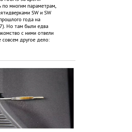
 по многим параметрам,
 пятидверками SW и SW
 прошлого года на
7). Но там были едва
акомство с ними отвели
е совсем другое дело: